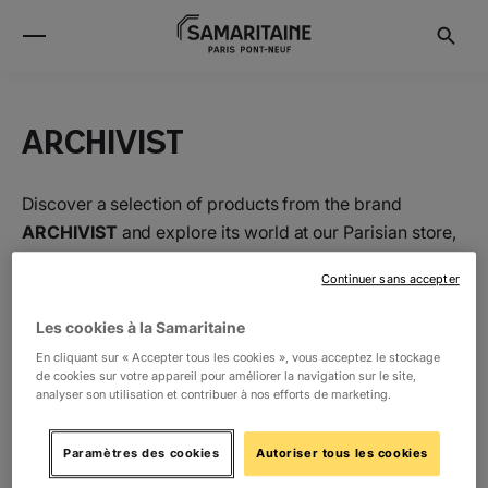
ARCHIVIST
Discover a selection of products from the brand
ARCHIVIST
and explore its world at our Parisian store,
la Samaritaine.
Continuer sans accepter
Les cookies à la Samaritaine
Location
En cliquant sur « Accepter tous les cookies », vous acceptez le stockage
de cookies sur votre appareil pour améliorer la navigation sur le site,
analyser son utilisation et contribuer à nos efforts de marketing.
RDC
La Boutique de Loulou
1
Paramètres des cookies
Autoriser tous les cookies