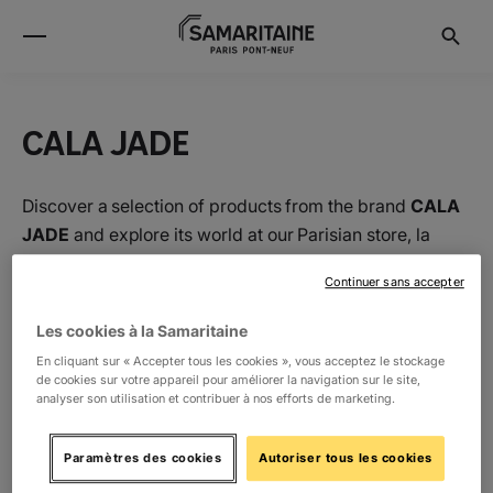
CALA JADE
Discover a selection of products from the brand
CALA
JADE
and explore its world at our Parisian store, la
Samaritaine.
Continuer sans accepter
Les cookies à la Samaritaine
Location
En cliquant sur « Accepter tous les cookies », vous acceptez le stockage
de cookies sur votre appareil pour améliorer la navigation sur le site,
analyser son utilisation et contribuer à nos efforts de marketing.
-1
La Boutique de Loulou
18
Paramètres des cookies
Autoriser tous les cookies