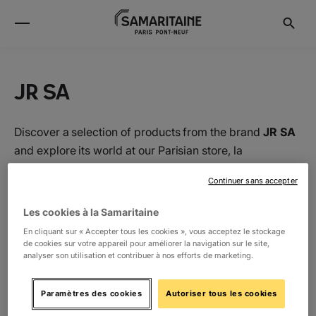
JR SA
Discover a selection of products from the brand
JR SA
and explore its world at our Parisian store, la
Samaritaine.
Continuer sans accepter
Les cookies à la Samaritaine
Location
En cliquant sur « Accepter tous les cookies », vous acceptez le stockage
de cookies sur votre appareil pour améliorer la navigation sur le site,
analyser son utilisation et contribuer à nos efforts de marketing.
RDC
La Boutique de Loulou
1
Paramètres des cookies
Autoriser tous les cookies