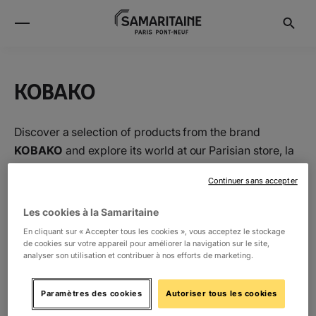
KOBAKO
Discover a selection of products from the brand
KOBAKO
and explore its world at our Parisian store, la
Samaritaine.
Continuer sans accepter
Les cookies à la Samaritaine
Location
En cliquant sur « Accepter tous les cookies », vous acceptez le stockage
de cookies sur votre appareil pour améliorer la navigation sur le site,
analyser son utilisation et contribuer à nos efforts de marketing.
-1
Beauty
8
Paramètres des cookies
Autoriser tous les cookies