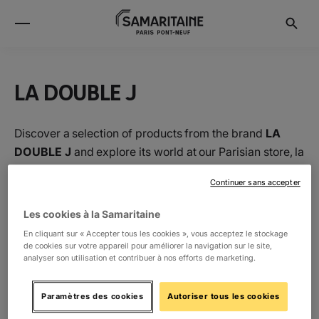
LA DOUBLE J
Discover a selection of products from the brand
LA
DOUBLE J
and explore its world at our Parisian store, la
Samaritaine.
Continuer sans accepter
Les cookies à la Samaritaine
Location
En cliquant sur « Accepter tous les cookies », vous acceptez le stockage
de cookies sur votre appareil pour améliorer la navigation sur le site,
analyser son utilisation et contribuer à nos efforts de marketing.
1ER
Women's fashion
13
Paramètres des cookies
Autoriser tous les cookies