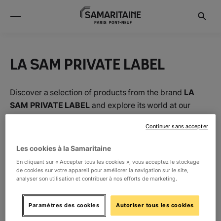
LA SAM PRIVATE LABEL
Discover a selection of products from the brand
LA
SAM PRIVATE LABEL
and explore its world at our
Parisian store, la Samaritaine.
Continuer sans accepter
Les cookies à la Samaritaine
Location
En cliquant sur « Accepter tous les cookies », vous acceptez le stockage
de cookies sur votre appareil pour améliorer la navigation sur le site,
analyser son utilisation et contribuer à nos efforts de marketing.
RDC
La Boutique de Loulou
1
Paramètres des cookies
Autoriser tous les cookies