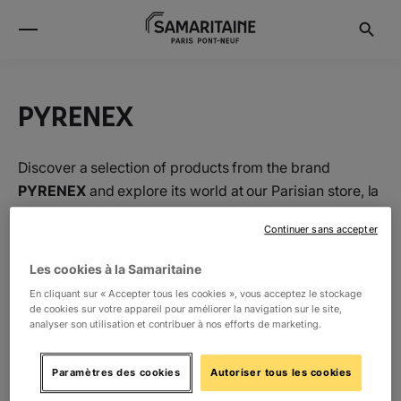
PYRENEX
Discover a selection of products from the brand
PYRENEX
and explore its world at our Parisian store, la
Samaritaine.
Continuer sans accepter
Les cookies à la Samaritaine
Location
En cliquant sur « Accepter tous les cookies », vous acceptez le stockage
de cookies sur votre appareil pour améliorer la navigation sur le site,
analyser son utilisation et contribuer à nos efforts de marketing.
RDC
Designers lab
6
Paramètres des cookies
Autoriser tous les cookies