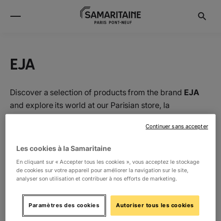
EJA
Discover a selection of products from the brand
EJA
and explore its world at our Parisian store, la
Samaritaine.
Continuer sans accepter
Les cookies à la Samaritaine
Location
En cliquant sur « Accepter tous les cookies », vous acceptez le stockage
de cookies sur votre appareil pour améliorer la navigation sur le site,
analyser son utilisation et contribuer à nos efforts de marketing.
RDC
La Boutique de Loulou
1
Paramètres des cookies
Autoriser tous les cookies