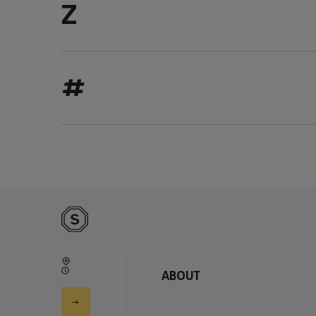
z
#
About