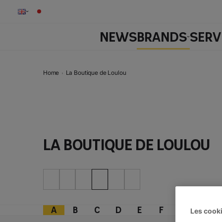
NEWS
BRANDS
SERV
Home
La Boutique de Loulou
La Boutique de Loulou
A
B
C
D
E
F
G
H
Les cooki