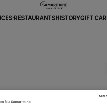
ICES
RESTAURANTS
HISTORY
GIFT CA
Contin
I
J
K
L
M
N
O
P
Q
R
S
es à la Samaritaine