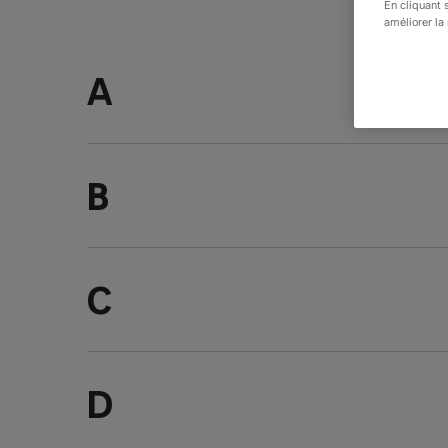
En cliquant 
améliorer la 
a
b
c
d