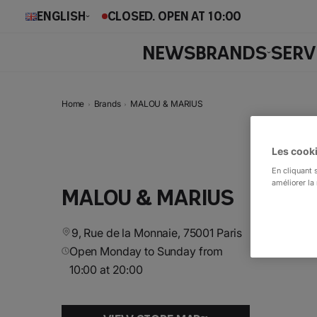
English
CLOSED. OPEN AT 10:00
NEWS
BRANDS
SERV
Home
Brands
MALOU & MARIUS
Les cooki
En cliquant 
améliorer la 
MALOU & MARIUS
9, Rue de la Monnaie, 75001 Paris
Open Monday to Sunday from
10:00 at 20:00