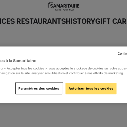
ICES
RESTAURANTS
HISTORY
GIFT CA
Contin
es à la Samaritaine
sur « Accepter tous les cookies », vous acceptez le stockage de cookies sur votre appar
navigation sur le site, analyser son utilisation et contribuer à nos efforts de marketing.
Discover a selection of products from the brand
MALOU &
our Parisian store, la Samaritaine.
Paramètres des cookies
Autoriser tous les cookies