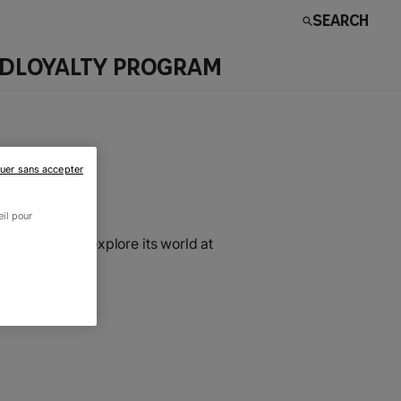
Search
RD
LOYALTY PROGRAM
uer sans accepter
eil pour
 MARIUS
and explore its world at