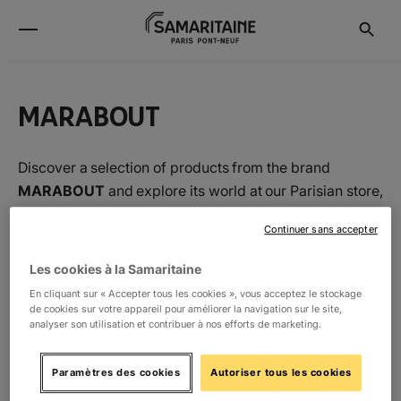
MARABOUT
Discover a selection of products from the brand
MARABOUT
and explore its world at our Parisian store,
la Samaritaine.
Continuer sans accepter
Les cookies à la Samaritaine
Location
En cliquant sur « Accepter tous les cookies », vous acceptez le stockage
de cookies sur votre appareil pour améliorer la navigation sur le site,
analyser son utilisation et contribuer à nos efforts de marketing.
RDC
La Boutique de Loulou
1
Paramètres des cookies
Autoriser tous les cookies