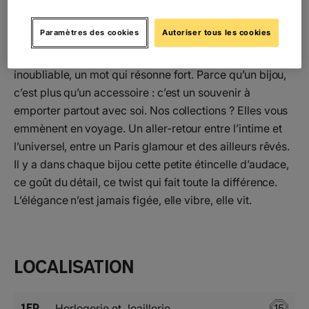
racontent. Chez Nouvel Amour, chaque pièce est une
histoire. La vôtre. Ici, l’émotion se porte à même la peau.
Paramètres des cookies
Autoriser tous les cookies
Une plaque gravée, une médaille, une bague fine…
Derrière chaque bijou, un prénom chuchoté, une date
inoubliable, un mot qui résonne fort. Parce qu’un bijou,
c’est plus qu’un accessoire : c’est un souvenir à
emporter partout avec soi. Nos collections ? Elles vous
emmènent en voyage. Un aller-retour entre l’intime et
l’universel, entre un Paris glamour et des ailleurs rêvés.
Il y a dans chaque bijou cette petite étincelle d’audace,
ce goût du détail, ce twist qui fait toute la différence.
L’élégance n’est jamais figée, elle vibre, elle vit.
Localisation
1ER
Horlogerie et Joaillerie
15