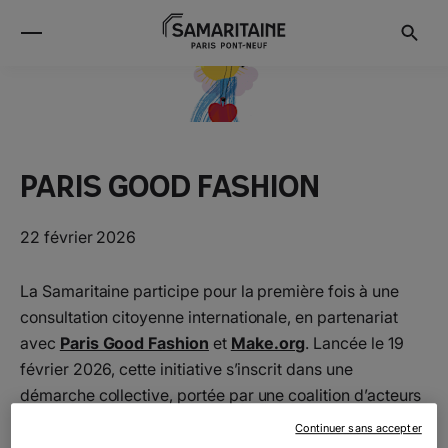
Paris Good Fashion
22 février 2026
La Samaritaine participe pour la première fois à une
consultation citoyenne internationale, en partenariat
avec
Paris Good Fashion
et
Make.org
. Lancée le 19
février 2026, cette initiative s’inscrit dans une
démarche collective, portée par une coalition d’acteurs
de la mode et de la distribution qui s’allient pour
Continuer sans accepter
accélérer la transition vers une mode plus éthique et