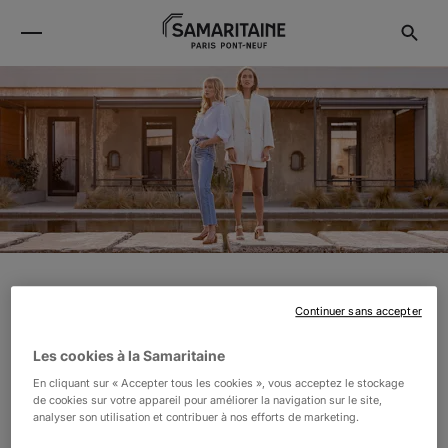
BOBBIES
Continuer sans accepter
Les cookies à la Samaritaine
Créée en 2010, Bobbies est une maison parisienne de
En cliquant sur « Accepter tous les cookies », vous acceptez le stockage
souliers et maroquinerie d’exception. Dessinées à Paris,
de cookies sur votre appareil pour améliorer la navigation sur le site,
analyser son utilisation et contribuer à nos efforts de marketing.
nos créations sont fabriquées au Portugal à partir de