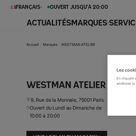
Français
OUVERT JUSQU'À 20:00
ACTUALITÉS
MARQUES
SERVIC
Accueil
Marques
WESTMAN ATELIER
Les cooki
En cliquant 
WESTMAN ATELIER
améliorer la 
9, Rue de la Monnaie, 75001 Paris
Ouvert du Lundi au Dimanche de
10:00 à 20:00