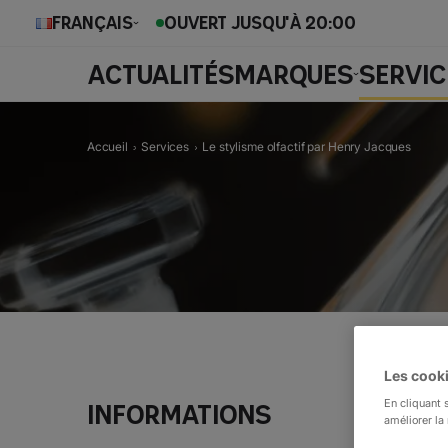
Français
OUVERT JUSQU'À 20:00
ACTUALITÉS
MARQUES
SERVIC
Accueil
Services
Le stylisme olfactif par Henry Jacques
Les cooki
En cliquant 
Informations
améliorer la 