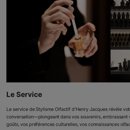
Le Service
Le service de Stylisme Olfactif d’Henry Jacques révèle votre 
conversation—plongeant dans vos souvenirs, embrassant v
goûts, vos préférences culturelles, vos connaissances olfact