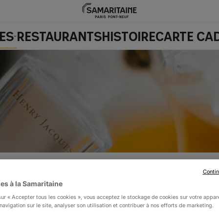
ES
RESTAURANTS
HISTOIRE
CARTE CA
Contin
es à la Samaritaine
sur « Accepter tous les cookies », vous acceptez le stockage de cookies sur votre appar
Le stylisme olfactif par H
navigation sur le site, analyser son utilisation et contribuer à nos efforts de marketing.